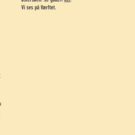
Vi ses på Værftet.
K
u
r