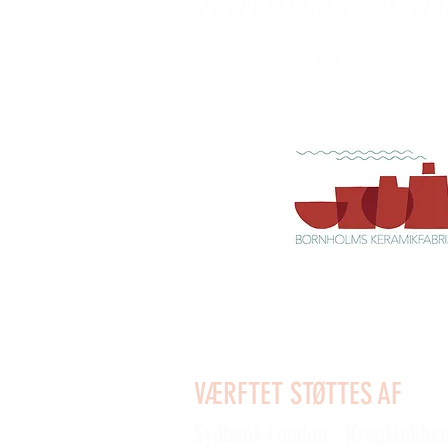
VÆRFTET STØTTES AF
Sydbank Fonden - Kreaklubbe