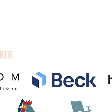
info@vaerftet.dk
Bestimmungen
Gesellschaftsvertrag
Vermietung von
Räumlichkeiten
Stellenangebote
RER