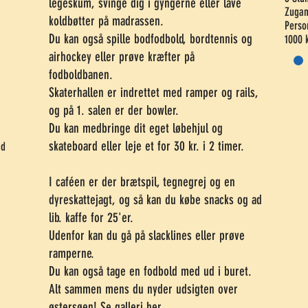
legeskum, svinge dig i gyngerne eller lave
Zugan
koldbøtter på madrassen.
Perso
Du kan også spille bodfodbold, bordtennis og
1000 k
airhockey eller prøve kræfter på
fodboldbanen.
Skaterhallen er indrettet med ramper og rails,
og på 1. salen er der bowler.
Du kan medbringe dit eget løbehjul og
skateboard eller leje et for 30 kr. i 2 timer.
nd
I caféen er der brætspil, tegnegrej og en
dyreskattejagt, og så kan du købe snacks og ad
lib. kaffe for 25'er.
Udenfor kan du gå på slacklines eller prøve
ramperne.
Du kan også tage en fodbold med ud i buret.
Alt sammen mens du nyder udsigten over
østersøen! Se galleri
her
.