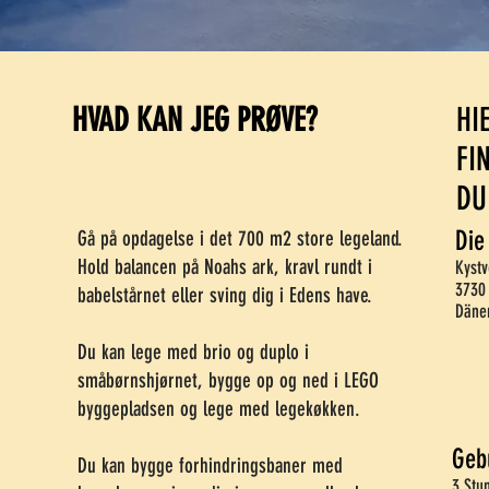
HVAD KAN JEG PRØVE?
HI
FI
DU
Die
Gå på opdagelse i det 700 m2 store legeland.
Hold balancen på Noahs ark, kravl rundt i
Kystv
3730
babelstårnet eller sving dig i Edens have.
Däne
Du kan lege med brio og duplo i
småbørnshjørnet, bygge op og ned i LEGO
byggepladsen og lege med legekøkken.
Geb
Du kan bygge forhindringsbaner med
3 Stu