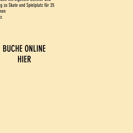
g zu Skate und Spielplatz für 25
nen
r.
BUCHE ONLINE
HIER