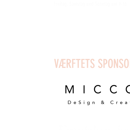
Freitag, Samstag und Sonntag um 9-16
Lesen Sie mehr über die anderen
wöchentlichen Clubaktivitäten der
Werft
hier
VÆRFTETS SPONSO