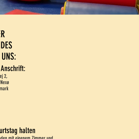
ER
NDES
 UNS:
 Anschrift:
ej 2,
 Nexø
mark
urtstag halten
nden mit eigenem Zimmer und