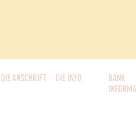
DIE ANSCHRIFT
DIE INFO
BANK
INFORMA
Küstenstraße 2
Kontaktiere uns
Mobilpay für
3730 Nexø
Mobilpay: 54
Newsletter
Bornholm
Bank: Reg.06
Hausregeln
Telefon: 22749161
Besuchsregeln
CVR: 27 02 51 53
Datenschutz-