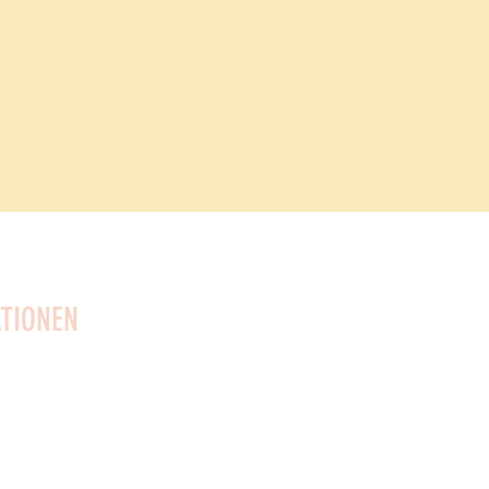
TIONEN
 Geschenke: 96623
910
54 Konto: 4372589553