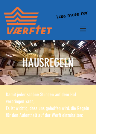
Læs mere her
HAUSREGELN
Damit jeder schöne Stunden auf dem Hof
verbringen kann,
Es ist wichtig, dass uns geholfen wird, die Regeln
für den Aufenthalt auf der Werft einzuhalten: