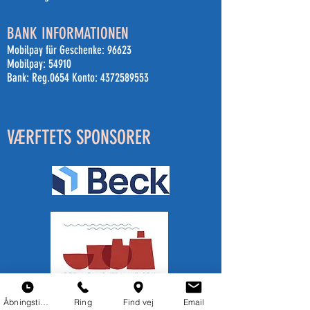
BANK INFORMATIONEN
Mobilpay für Geschenke: 96623
Mobilpay: 54910
Bank: Reg.0654 Konto:
4372589553
VÆRFTETS SPONSORER
Åbningstider
Ring
Find vej
Email