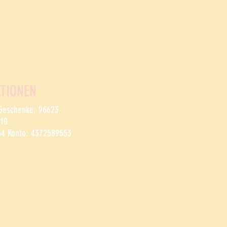
TIONEN
 Geschenke: 96623
910
54 Konto: 4372589553