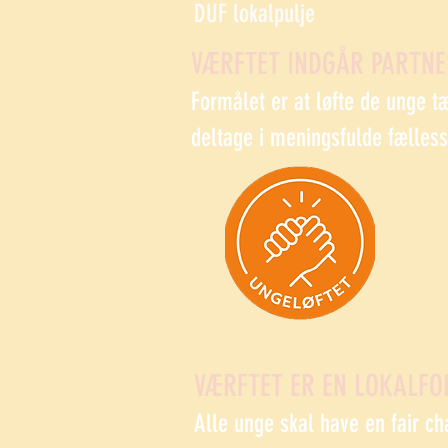
DUF lokalpulje
VÆRFTET INDGÅR PARTN
Formålet er at løfte de unge t
deltage i meningsfulde fælles
VÆRFTET ER EN LOKALFO
Alle unge skal have en fair ch