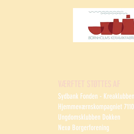
VÆRFTET STØTTES AF
Sydbank Fonden - Kreaklubbe
Hjemmeværnskompagniet 7110 
Ungdomsklubben Dokken
Nexø Borgerforening