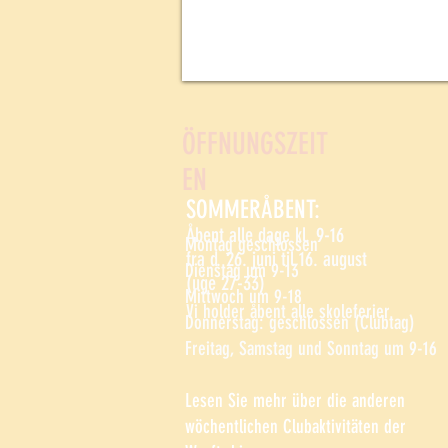
ÖFFNUNGSZEIT
EN
SOMMERÅBENT:
Åbent alle dage kl. 9-16
Montag geschlossen
fra d. 26. juni til 16. august
Dienstag um 9-13
(uge 27-33)
Mittwoch um 9-18
Vi holder åbent alle skoleferier
Donnerstag: geschlossen (Clubtag)
Freitag, Samstag und Sonntag um 9-16
Lesen Sie mehr über die anderen
wöchentlichen Clubaktivitäten der