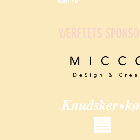
Werft
hier
VÆRFTETS SPONSO