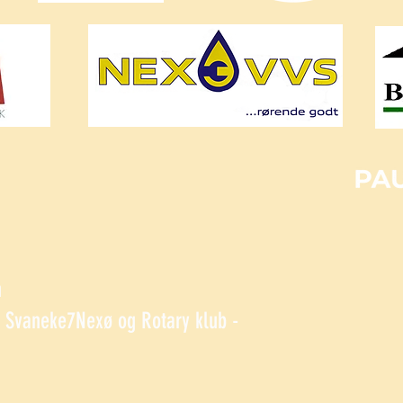
n
Svaneke7Nexø og Rotary klub -