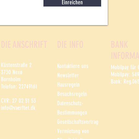
Einreichen
DIE ANSCHRIFT
DIE INFO
BANK
INFORMA
Küstenstraße 2
Kontaktiere uns
Mobilpay für
3730 Nexø
Mobilpay: 54
Newsletter
Bornholm
Bank: Reg.06
Hausregeln
Telefon: 22749161
Besuchsregeln
CVR: 27 02 51 53
Datenschutz-
info@vaerftet.dk
Bestimmungen
Gesellschaftsvertrag
Vermietung von