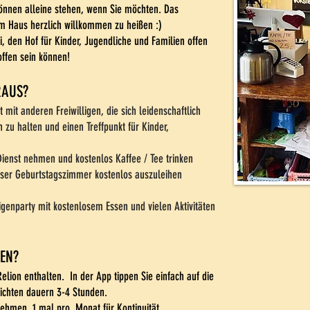
önnen alleine stehen, wenn Sie möchten. Das
im Haus herzlich willkommen zu heißen :)
i, den Hof für Kinder, Jugendliche und Familien offen
 offen sein können!
RAUS?
mit anderen Freiwilligen, die sich leidenschaftlich
 zu halten und einen Treffpunkt für Kinder,
Dienst nehmen und kostenlos Kaffee / Tee trinken
nser Geburtstagszimmer kostenlos auszuleihen
igenparty mit kostenlosem Essen und vielen Aktivitäten
GEN?
elion enthalten.
In der App tippen Sie einfach auf die
hichten dauern 3-4 Stunden.
nehmen. 1 mal pro. Monat für Kontinuität.