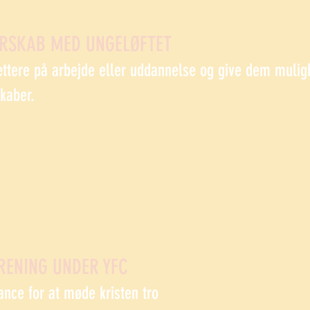
ERSKAB MED UNGELØFTET
ættere på arbejde eller uddannelse og give dem mulig
skaber.
RENING UNDER YFC
ance for at møde kristen tro