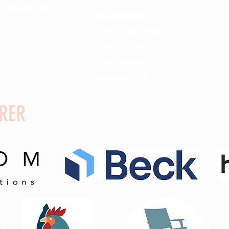
Datenschutz-
info@vaerftet.dk
Bestimmungen
Gesellschaftsvertrag
Vermietung von
Räumlichkeiten
Stellenangebote
RER