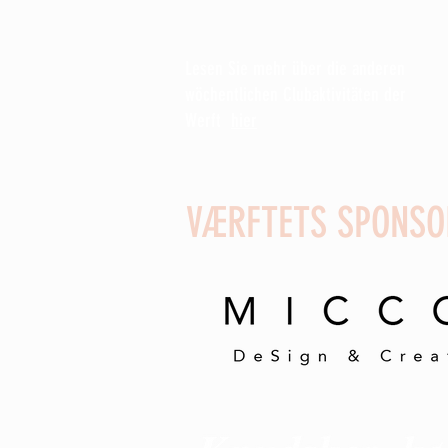
Freitag, Samstag und Sonntag um 9-16
Lesen Sie mehr über die anderen
wöchentlichen Clubaktivitäten der
Werft
hier
VÆRFTETS SPONSO