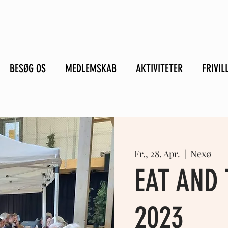
BESØG OS
MEDLEMSKAB
AKTIVITETER
FRIVIL
Fr., 28. Apr.
  |  
Nexø
EAT AND 
2023