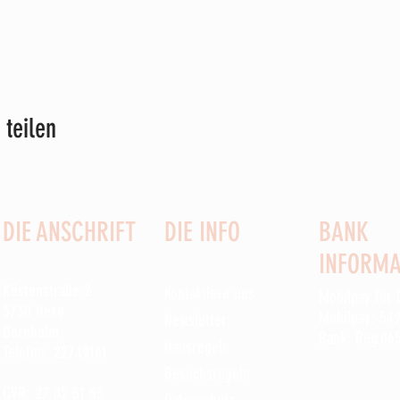
 teilen
DIE ANSCHRIFT
DIE INFO
BANK
INFORMA
Küstenstraße 2
Kontaktiere uns
Mobilpay für
3730 Nexø
Mobilpay: 54
Newsletter
Bornholm
Bank: Reg.06
Hausregeln
Telefon: 22749161
Besuchsregeln
CVR: 27 02 51 53