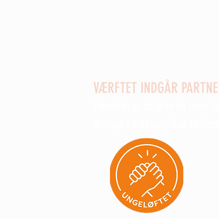
Hjemmeværnskompagniet 7110 
Ungdomsklubben Dokken
Nexø Borgerforening
DUF lokalpulje
VÆRFTET INDGÅR PARTN
Formålet er at løfte de unge t
deltage i meningsfulde fælles