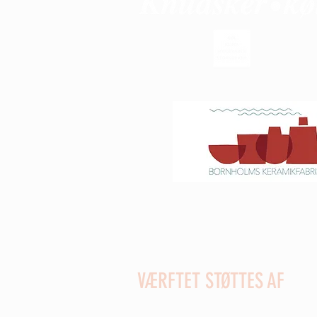
VÆRFTET STØTTES AF
Sydbank Fonden - Kreaklubbe