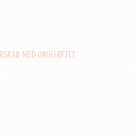
Svaneke7Nexø og Rotary klub -
ERSKAB MED UNGELØFTET
ættere på arbejde eller uddannelse og give dem mulig
skaber.