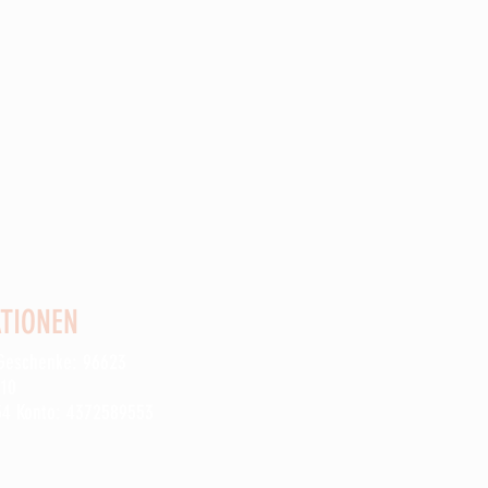
TIONEN
 Geschenke: 96623
910
54 Konto: 4372589553