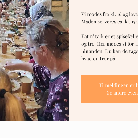
Vi mødes fra kl. 16 og l
Maden serveres ca. kl. 17.
Eat n' talk er et spisefæl
og tro. Her mødes vi for
hinanden. Du kan deltage 
hvad du tror på.
Tilmeldingen er 
Se andre even