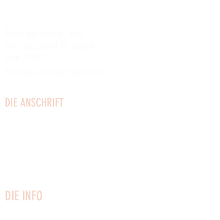
Lesen Sie mehr über die anderen wöchentlichen
Clubaktivitäten der Werft
hier
SOMMERÅBENT:
Åbent alle dage kl. 9-16
fra d. 26. juni til 16. august
(uge 27-33)
Vi holder åbent alle skoleferier
DIE ANSCHRIFT
Küstenstraße 2
3730 Nexø
Bornholm
Telefon:
22749161
CVR:
27 02 51 53
info@vaerftet.dk
DIE INFO
Kontaktiere uns