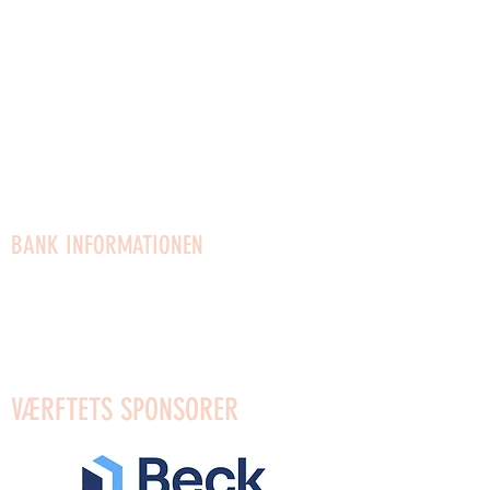
Newsletter
Hausregeln
Besuchsregeln
Datenschutz-Bestimmungen
Gesellschaftsvertrag
Vermietung von Räumlichkeiten
Stellenangebote
BANK INFORMATIONEN
Mobilpay für Geschenke: 96623
Mobilpay: 54910
Bank: Reg.0654 Konto:
4372589553
VÆRFTETS SPONSORER