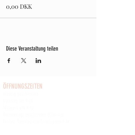
0,00 DKK
Diese Veranstaltung teilen
ÖFFNUNGSZEITEN
Montag geschlossen
Dienstag um 9-13
Mittwoch um 9-18
Donnerstag: geschlossen (Clubtag)
Freitag, Samstag und Sonntag um 9-16