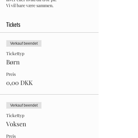
Vi vil bare være sammen.
Velkommen fra kl. 17. Vi spiser ca. kl. 17.30
med mad som frivillige laver. Det er ofte mad
fra forskellige nationaliteter.
Tickets
Så kom nysgerrig på mad og andre.
Tilmelding er vigtig ift. mad. SENEST d. 1.
Verkauf beendet
oktober
Tickettyp
Børn
Preis
0,00 DKK
Verkauf beendet
Tickettyp
Voksen
Preis