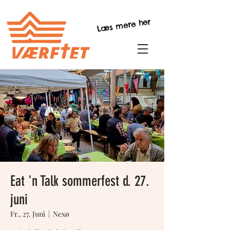
Læs mere her
Eat 'n Talk sommerfest d. 27.
juni
Fr., 27. Juni
  |  
Nexø