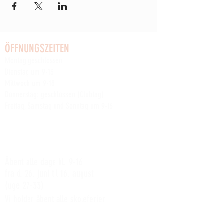
ÖFFNUNGSZEITEN
Montag geschlossen
Dienstag um 9-13
Mittwoch um 9-18
Donnerstag: geschlossen (Clubtag)
Freitag, Samstag und Sonntag um 9-16
Lesen Sie mehr über die anderen wöchentlichen
Clubaktivitäten der Werft
hier
SOMMERÅBENT:
Åbent alle dage kl. 9-16
fra d. 26. juni til 16. august
(uge 27-33)
Vi holder åbent alle skoleferier