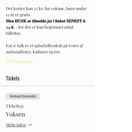
Det koster kun 25 kr. for voksne, børn under 
12 år er gratis.
𝐌𝐞𝐧 𝐇𝐔𝐒𝐊 𝐚𝐭 𝐭𝐢𝐥𝐦𝐞𝐥𝐝𝐞 𝐣𝐞𝐫 𝐢 𝐥𝐢𝐧𝐤𝐞𝐭 𝐒𝐄𝐍𝐄𝐒𝐓 𝐝. 
24.𝟔.
 - for der er kun begrænset antal 
billetter.
Eat n' talk er et spisefællesskab på tværs af 
nationaliteter, kulturer og tro.
Mehr anzeigen
Tickets
Verkauf beendet
Tickettyp
Voksen
Mehr Infos