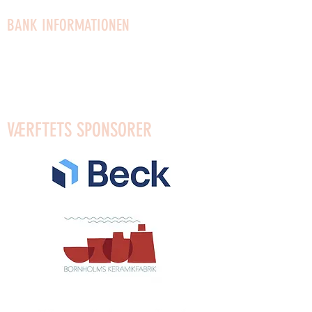
BANK INFORMATIONEN
Mobilpay für Geschenke: 96623
Mobilpay: 54910
Bank: Reg.0654 Konto:
4372589553
VÆRFTETS SPONSORER