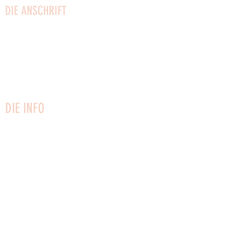
DIE ANSCHRIFT
Küstenstraße 2
3730 Nexø
Bornholm
Telefon:
22749161
CVR:
27 02 51 53
info@vaerftet.dk
DIE INFO
Kontaktiere uns
Newsletter
Hausregeln
Besuchsregeln
Datenschutz-Bestimmungen
Gesellschaftsvertrag
Vermietung von Räumlichkeiten
Stellenangebote