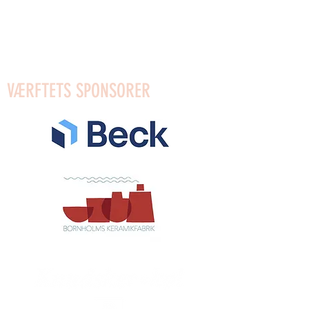
Mobilpay für Geschenke: 96623
Mobilpay: 54910
Bank: Reg.0654 Konto:
4372589553
VÆRFTETS SPONSORER