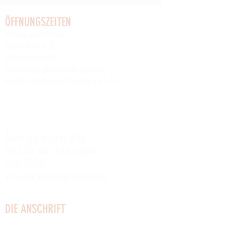
ÖFFNUNGSZEITEN
Montag geschlossen
Dienstag um 9-13
Mittwoch um 9-18
Donnerstag: geschlossen (Clubtag)
Freitag, Samstag und Sonntag um 9-16
Lesen Sie mehr über die anderen wöchentlichen
Clubaktivitäten der Werft
hier
SOMMERÅBENT:
Åbent alle dage kl. 9-16
fra d. 26. juni til 16. august
(uge 27-33)
Vi holder åbent alle skoleferier
DIE ANSCHRIFT
Küstenstraße 2