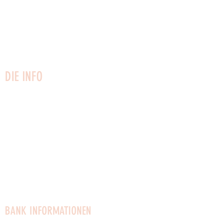
3730 Nexø
Bornholm
Telefon:
22749161
CVR:
27 02 51 53
info@vaerftet.dk
DIE INFO
Kontaktiere uns
Newsletter
Hausregeln
Besuchsregeln
Datenschutz-Bestimmungen
Gesellschaftsvertrag
Vermietung von Räumlichkeiten
Stellenangebote
BANK INFORMATIONEN