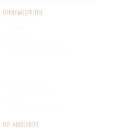
ÖFFNUNGSZEITEN
Montag geschlossen
Dienstag um 9-13
Mittwoch um 9-18
Donnerstag: geschlossen (Clubtag)
Freitag, Samstag und Sonntag um 9-16
Lesen Sie mehr über die anderen wöchentlichen
Clubaktivitäten der Werft
hier
SOMMERÅBENT:
Åbent alle dage kl. 9-16
fra d. 26. juni til 16. august
(uge 27-33)
Vi holder åbent alle skoleferier
DIE ANSCHRIFT
Küstenstraße 2