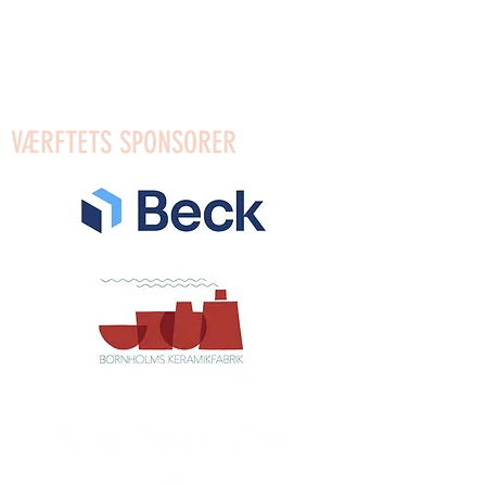
Mobilpay für Geschenke: 96623
Mobilpay: 54910
Bank: Reg.0654 Konto:
4372589553
VÆRFTETS SPONSORER