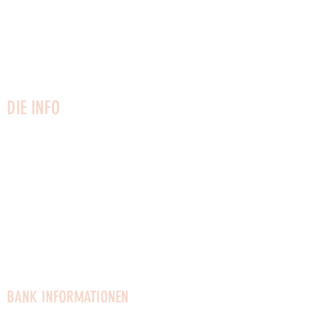
3730 Nexø
Bornholm
Telefon:
22749161
CVR:
27 02 51 53
info@vaerftet.dk
DIE INFO
Kontaktiere uns
Newsletter
Hausregeln
Besuchsregeln
Datenschutz-Bestimmungen
Gesellschaftsvertrag
Vermietung von Räumlichkeiten
Stellenangebote
BANK INFORMATIONEN