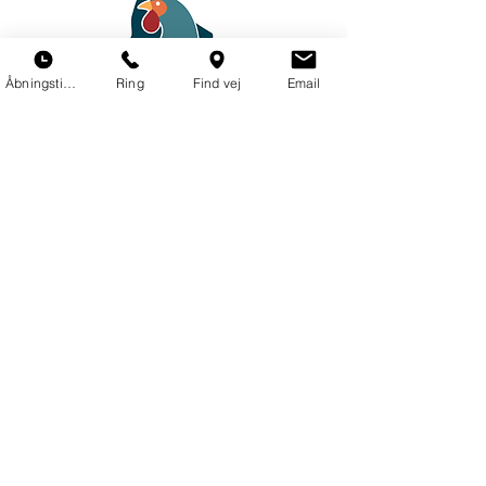
Åbningstider
Ring
Find vej
Email
VÆRFTET STØTTES AF
Sydbank Fonden - Kreaklubben
Hjemmeværnskompagniet 7110
Svaneke7Nexø og Rotary klub -