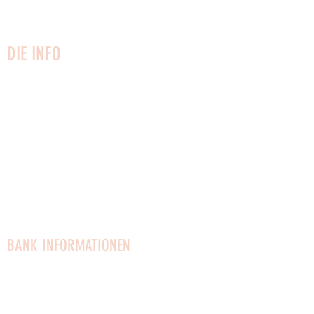
CVR:
27 02 51 53
info@vaerftet.dk
DIE INFO
Kontaktiere uns
Newsletter
Hausregeln
Besuchsregeln
Datenschutz-Bestimmungen
Gesellschaftsvertrag
Vermietung von Räumlichkeiten
Stellenangebote
BANK INFORMATIONEN
Mobilpay für Geschenke: 96623
Mobilpay: 54910
Bank: Reg.0654 Konto:
4372589553