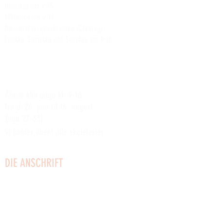
Dienstag um 9-13
Mittwoch um 9-18
Donnerstag: geschlossen (Clubtag)
Freitag, Samstag und Sonntag um 9-16
Lesen Sie mehr über die anderen wöchentlichen
Clubaktivitäten der Werft
hier
SOMMERÅBENT:
Åbent alle dage kl. 9-16
fra d. 26. juni til 16. august
(uge 27-33)
Vi holder åbent alle skoleferier
DIE ANSCHRIFT
Küstenstraße 2
3730 Nexø
Bornholm
Telefon:
22749161