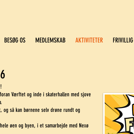
BESØG OS
MEDLEMSKAB
AKTIVITETER
FRIVILLIG
26
!
 foran Værftet og inde i skaterhallen med sjove
b.
t, og så kan børnene selv drøne rundt og
ra hele øen og byen, i et samarbejde med Nexø