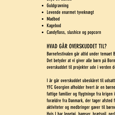
Guldgravning
Levende enarmet tyveknægt
Madbod
Kagebod
Candyfloss, slushice og popcorn
HVAD GÅR OVERSKUDDET TIL?
Børnefestivalen går altid under temae
Det betyder at vi giver alle børn på Bor
overskuddet til projekter ude i verden
I år går overskuddet ubeskåret til
udsat
YFC Georgien afholder hvert år en børne
fattige familier og flygtninge fra krigen
forældre fra Danmark, der tager afsted fo
aktiviteter og medbringer gaver til bør
Hvis I har legetøj, bamser, brætspil, per