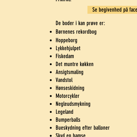
Se begivenhed på fac
De boder i kan prøve er:
Børnenes rekordbog
Hoppeborg
Lykkehjulpet
Fiskedam
Det muntre køkken
Ansigtsmaling
Vandstol
Hønseskidning
Motorcykler
Negleudsmykning
Legeland
Bumperballs
Bueskydning efter balloner
Skyd en bamse