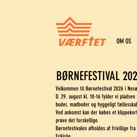
OM OS
BØRNEFESTIVAL 20
Velkommen til Børnefestival 2026 i Nexø
D. 29. august kl. 10-16 fylder vi pladsen
boder, madboder og hyggeligt fællesska
Ved ankomst kan der købes et klippekor
prøve det forskellige.
Børnefestivalen afholdes af frivillige f
Frikirke.