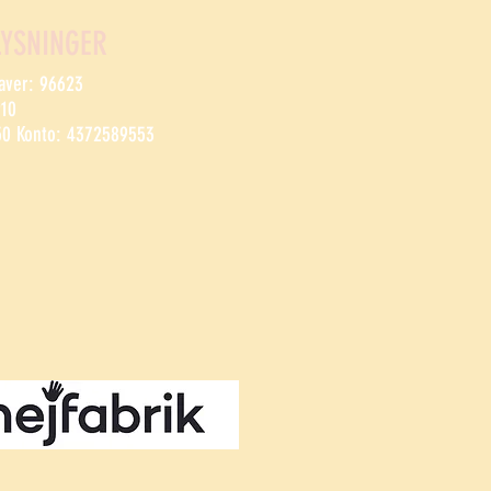
YSNINGER
gaver: 96623
910
50 Konto: 4372589553