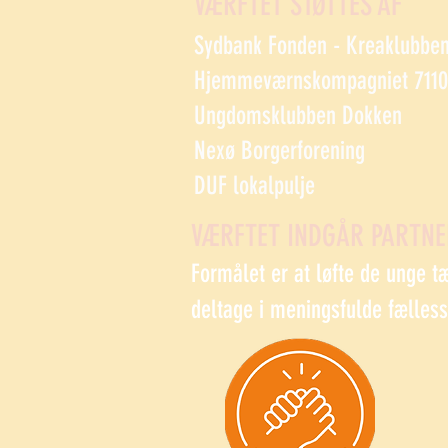
VÆRFTET STØTTES AF
Sydbank Fonden - Kreaklubbe
Hjemmeværnskompagniet 7110 
Ungdomsklubben Dokken
Nexø Borgerforening
DUF lokalpulje
VÆRFTET INDGÅR PARTN
Formålet er at løfte de unge t
deltage i meningsfulde fælles