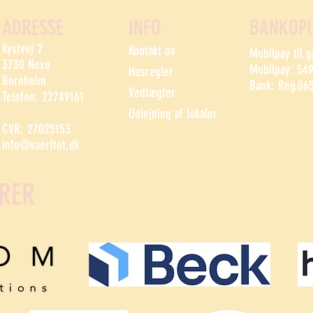
ADRESSE
INFO
BANKOPL
Kystvej 2
Kontakt os
Mobilpay til 
3730 Nexø
Mobilpay: 54
Husregler
Bornholm
Bank: Reg.06
Vedtægter
Telefon: 22749161
Udlejning af lokaler
CVR: 27025153
info@vaerftet.dk
RER