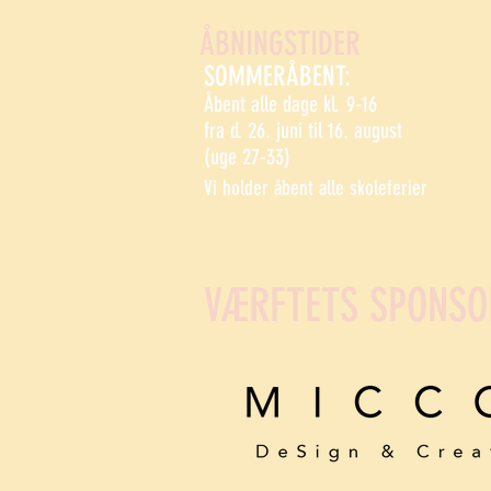
ÅBNINGSTIDER
SOMMERÅBENT:
Åbent alle dage kl. 9-16
fra d. 26. juni til 16. august
(uge 27-33)
Vi holder åbent alle skoleferier
VÆRFTETS SPONSO