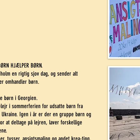
t BØRN HJÆLPER BØRN.
nholm en rigtig sjov dag, og sender alt
 der omhandler børn.
te børn i Georgien.
lejr i sommerferien for udsatte børn fra
 i Ukraine. Igen i år er der en gruppe børn og
r at deltage på lejren, laver forskellige
nene.
ler, tusser, ansigtsmaling og andet krea-ting,