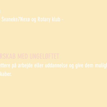
n
Svaneke7Nexø og Rotary klub -
ERSKAB MED UNGELØFTET
ættere på arbejde eller uddannelse og give dem mulig
skaber.