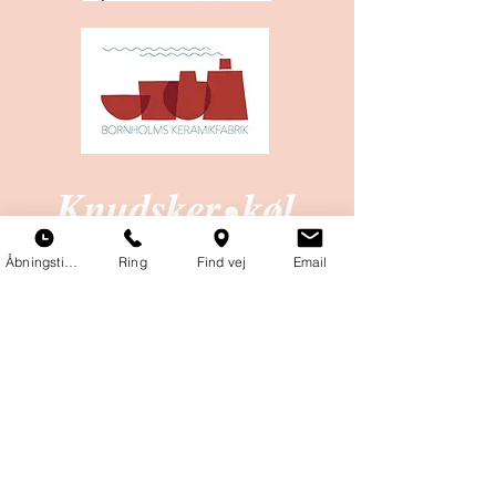
Åbningstider
Ring
Find vej
Email