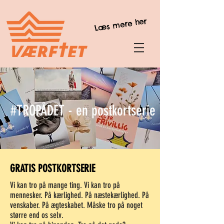
Læs mere her
#TROPÅDET - en postkortserie
GRATIS POSTKORTSERIE
Vi kan tro på mange ting. Vi kan tro på
mennesker. På kærlighed. På næstekærlighed. På
venskaber. På ægteskabet. Måske tro på noget
større end os selv.