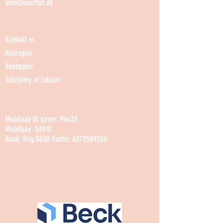
info@vaerftet.dk
INFO
Kontakt os
Husregler
Vedtægter
Udlejning af lokaler
BANKOPLYSNINGER
Mobilpay til gaver: 96623
Mobilpay: 54910
Bank: Reg.0650 Konto: 4372589553
VÆRFTETS SPONSORER