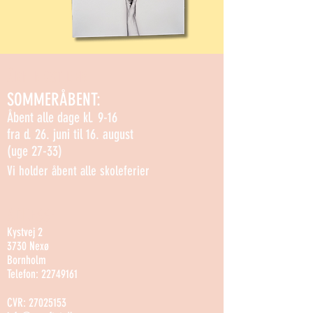
ÅBNINGSTIDER
SOMMERÅBENT:
Åbent alle dage kl. 9-16
fra d. 26. juni til 16. august
(uge 27-33)
Vi holder åbent alle skoleferier
ADRESSE
Kystvej 2
3730 Nexø
Bornholm
Telefon:
22749161
CVR:
27025153