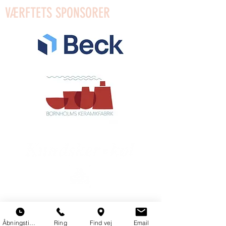
VÆRFTETS SPONSORER
Åbningstider
Ring
Find vej
Email