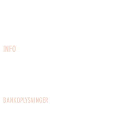
3730 Nexø
Bornholm
Telefon:
22749161
CVR:
27025153
info@vaerftet.dk
INFO
Kontakt os
Husregler
Vedtægter
Udlejning af lokaler
BANKOPLYSNINGER
Mobilpay til gaver: 96623
Mobilpay: 54910
Bank: Reg.0650 Konto: 4372589553