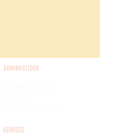
ÅBNINGSTIDER
SOMMERÅBENT:
Åbent alle dage kl. 9-16
fra d. 26. juni til 16. august
(uge 27-33)
Vi holder åbent alle skoleferier
ADRESSE
Kystvej 2