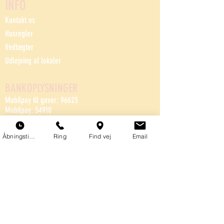
INFO
Kontakt os
Husregler
Vedtægter
Udlejning af lokaler
BANKOPLYSNINGER
Mobilpay til gaver: 96623
Mobilpay: 54910
Bank: Reg.0650 Konto: 4372589553
Åbningstider
Ring
Find vej
Email
VÆRFTETS SPONSORER