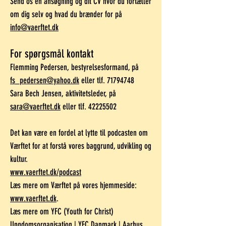
Send os en ansøgning og dit CV hvor du fortæller
om dig selv og hvad du brænder for på
info@vaerftet.dk
For spørgsmål kontakt
Flemming Pedersen, bestyrelsesformand, på
fs_pedersen@yahoo.dk
eller tlf.
71794748
Sara Bech Jensen, aktivitetsleder, på
sara@vaerftet.dk
eller tlf.
42225502
Det kan være en fordel at lytte til podcasten om
Værftet for at forstå vores baggrund, udvikling og
kultur.
www.vaerftet.dk/podcast
Læs mere om Værftet på vores hjemmeside:
www.vaerftet.dk
.
Læs mere om YFC (Youth for Christ)
Ungdomsorganisation | YFC Danmark | Aarhus