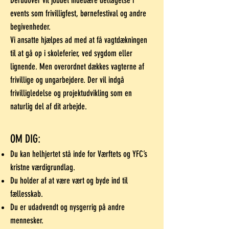
Derudover vil jobbet indebære deltagelse i
events som frivilligfest, børnefestival og andre
begivenheder.
Vi ansatte hjælpes ad med at få vagtdækningen
til at gå op i skoleferier, ved sygdom eller
lignende. Men overordnet dækkes vagterne af
frivillige og ungarbejdere. Der vil indgå
frivilligledelse og projektudvikling som en
naturlig del af dit arbejde.
OM DIG:
Du kan helhjertet stå inde for Værftets og YFC’s
kristne værdigrundlag.
Du holder af at være vært og byde ind til
fællesskab.
Du er udadvendt og nysgerrig på andre
mennesker.