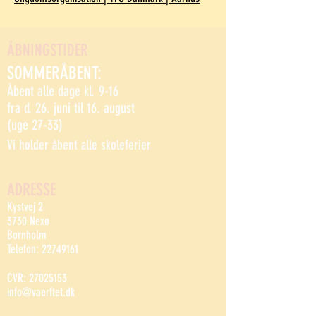
ÅBNINGSTIDER
SOMMERÅBENT:
Åbent alle dage kl. 9-16
fra d. 26. juni til 16. august
(uge 27-33)
Vi holder åbent alle skoleferier
ADRESSE
Kystvej 2
3730 Nexø
Bornholm
Telefon:
22749161
CVR:
27025153
info@vaerftet.dk