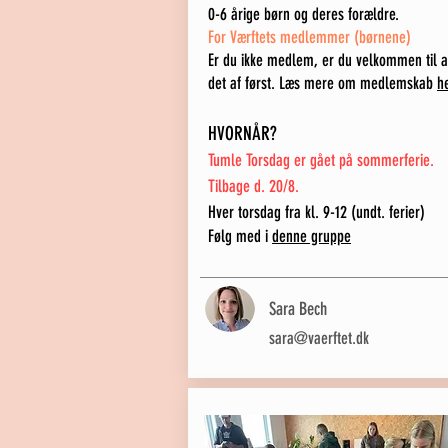
0-6 årige børn og deres forældre
.
For Værftets medlemme
r (børnen
e)
Er du ikke medlem, er du velkommen til a
det af først.
Læs
mere om medlemskab
h
HVORNÅR?
Tumle Torsdag er gået på sommerferie.
Tilbage d. 20/8.
Hver torsdag fra kl. 9-12 (undt. f
erier)
Følg med i
denne gruppe
Sara Bech
sara@vaerftet.dk