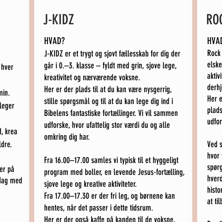
J-KIDZ
RO
HVAD?
HVA
Rock 
J-KIDZ er et trygt og sjovt fællesskab for dig der
elske
går i 0.–3. klasse – fyldt med grin, sjove lege,
 hver
aktiv
kreativitet og nærværende voksne.
derh
Her er der plads til at du kan være nysgerrig,
min.
Her e
stille spørgsmål og til at du kan lege dig ind i
leger
plads
Bibelens fantastiske fortællinger. Vi vil sammen
udfor
udforske, hvor ufattelig stor værdi du og alle
d, krea
omkring dig har.
ldre.
Ved s
hvor 
Fra 16.00–17.00 samles vi typisk til et hyggeligt
spørg
er på
program med boller, en levende Jesus-fortælling,
hverd
idag med
sjove lege og kreative aktiviteter.
histo
Fra 17.00–17.30 er der fri leg, og børnene kan
at ti
hentes, når det passer i dette tidsrum.
Her er der også kaffe på kanden til de voksne,