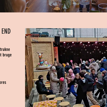
 END
etrukne
at bruge
ores