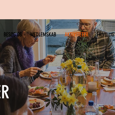
BESØG OS
MEDLEMSKAB
AKTIVITETER
FRIVILLIG
ER