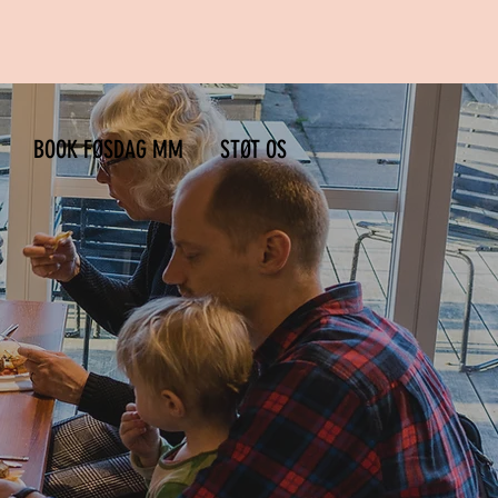
BOOK FØSDAG MM
STØT OS