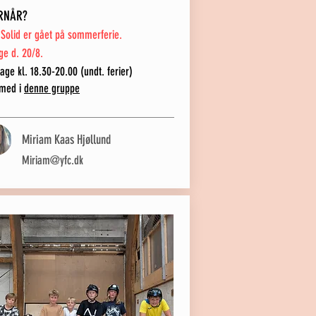
RNÅR?
Solid er gået på sommerferie.
ge d. 20/8.
age kl. 18
.30-20.00
(undt. ferier
)
 med i
denne gruppe
Miriam Kaas Hjøllund
Miriam@yfc.dk