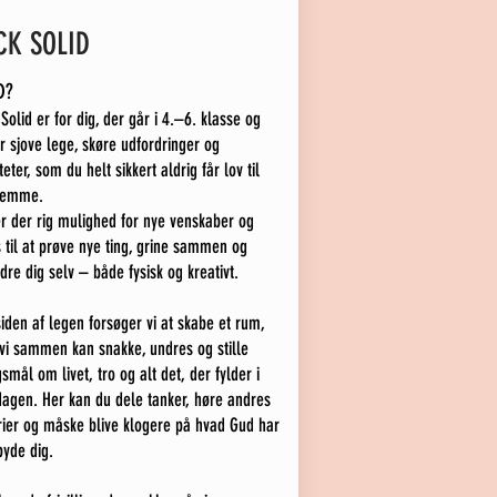
CK SOLID
D?
Solid er for dig, der går i 4.–6. klasse og
r sjove lege, skøre udfordringer og
iteter, som du helt sikkert aldrig får lov til
jemme.
r der rig mulighed for nye venskaber og
 til at prøve nye ting, grine sammen og
dre dig selv – både fysisk og kreativt.
iden af legen forsøger vi at skabe et rum,
vi sammen kan snakke, undres og stille
smål om livet, tro og alt det, der fylder i
agen. Her kan du dele tanker, høre andres
rier og måske blive klogere på hvad Gud har
lbyde dig.