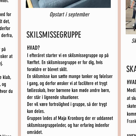
itet.
Opstart i september
hed for
t det,
derfor
SKILSMISSEGRUPPE
 derfra,
Sk
HVAD?
r på
I efteråret starter vi en skilsmissegruppe op på
nsker at
Værftet. En skilsmissegruppe er for dig, hvis
j.
SK
forældre er blevet skilt.
En skilsmisse kan sætte mange tanker og følelser
 klub,
HVA
i gang, og derfor ønsker vi at facilitere et trygt
, og
fællesskab, hvor børnene kan møde andre børn,
Medle
 hvor du
der står i lignende situationer.
at sk
Der vil være fortrolighed i gruppe, så der trygt
skate
kan deles.
komme
Gruppen ledes af Maja Kronborg der er uddannet
Fran
skilsmissegruppeleder, og har erfaring indenfor
området.