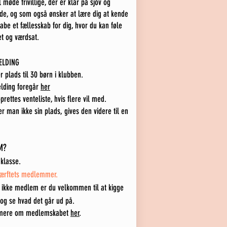
l møde frivillige, der er klar på sjov og
de, og som også ønsker at lære dig at kende
abe et fællesskab for dig, hvor du kan føle
et og værdsat.
ELDING
r plads til 30 børn i klubben.
elding foregår
her
prettes venteliste, hvis flere vil med.
r man ikke sin plads, gives den videre til en
M?
 k
lasse.
Værftets medlemmer.
 ikke medlem er du velkommen til at kigge
 og se hvad det går ud på.
mere om medlemskab
et
her
.