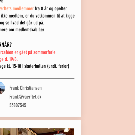
M?
Værftets medlemmer
fra 8 år og
opefter.
 ikke medlem, er du ve
lkommen til at kigge
 og se hvad det går ud på.
mere om medlemskab
her
RNÅR?
ercaféen er gået på sommerferie.
ge d. 19/8.
ge kl. 15-18 i skaterhallen (undt. ferier)
Frank Christiansen
Frank@vaerftet.dk
53807545