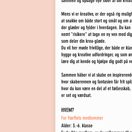
sammen og opdage nye sider af din kreativ
Mens vi er kreative, er der også rig mulig
at snakke om både stort og småt og om al
der glæder og fylder i hverdagen. Du kan 
nemt "risikere" at tage en ny ven med dig
som deler din krea-glæde.
Du vil her møde frivillige, der både er kla
hygge og kreative udfordringer, og som ø
lære dig at kende og hjælpe dig godt på ve
Sammen håber vi at skabe en inspirerende
hvor skaberevnen og fantasien får frit spil
hvor du kan være en del af et fællesskab,
er set og værdsat.
HVEM?
For Værftets medlemmer
Alder: 3.-6. klasse