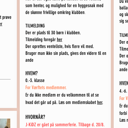
Du vi
som henter, og mulighed for en hyggesnak med
balla
.
de skønne frivillige omkring klubben
og sk
t prøve
sig s
er
TILMELDING
Der er plads til 30 børn i klubben.
TILM
Tilmelding foregår
her
Der e
Der oprettes venteliste, hvis flere vil med.
Tilm
Bruger man ikke sin plads, gives den videre til en
Der o
ande
Bruge
ande
HVEM?
0.-3. klasse
HVE
For Værftets medlemmer.
4.-6.
Er du ikke medlem er du velkommen til at se
For 
hvad det går ud på. Læs om medlemskabet
her
.
Er du
forbi
HVORNÅR?
Læs 
J-KiDZ er gået på sommerferie. TIlbage d. 20/8.