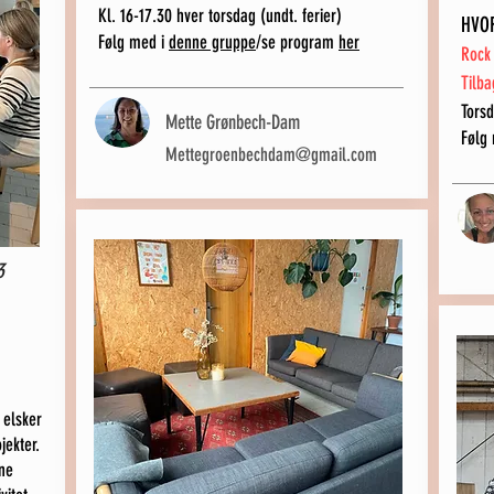
Kl. 16-17.30 hver torsdag (undt. ferier)
HVO
Følg med i
denne gruppe
/se program
her
Rock 
Tilba
Torsd
Mette Grønbech-Dam
Følg
Mettegroenbechdam@gmail.com
3
 elsker
jekter.
ine