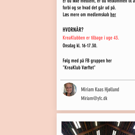
Er du ikke medlem, er du ve
lkommen til a
forbi og se hvad det går ud på.
Læs mere om medlemskab
her
HVORNÅR?
KreaKlubben er tilbage i uge 43.
Onsdag kl. 16-17.30.
Følg med på FB
grupp
en
her
"KreaKlub Værftet"
Miriam Kaas Hjøllund
Miriam@yfc.dk