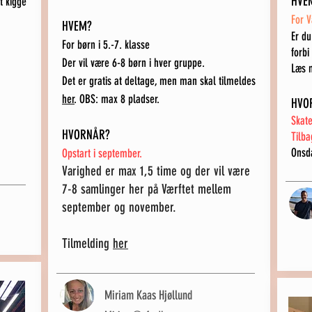
HVE
t kigge
For 
HVEM?
Er du
For børn i 5.-7. klasse
forbi
Der vil være 6-8 børn i hver gruppe.
Læs 
Det er gratis at deltage, men man skal tilmeldes
her
. OBS: max 8 pladser.
HVO
Skat
HVORNÅR?
Tilba
Onsda
Opstart i september.
Varighed er max 1,5 time og der vil være
7-8 samlinger her på Værftet mellem
september og november.
Tilmelding
her
Miriam Kaas Hjøllund