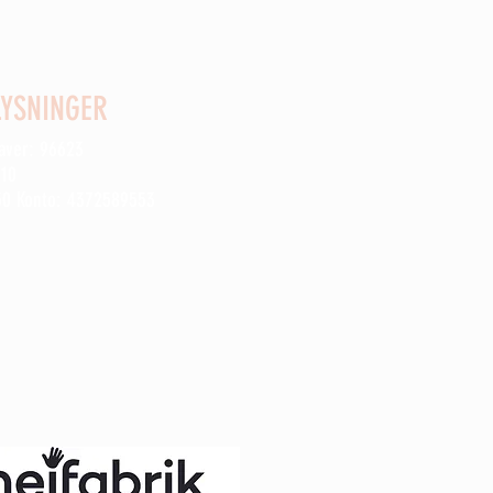
YSNINGER
gaver: 96623
910
50 Konto: 4372589553