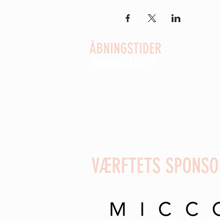
ÅBNINGSTIDER
SOMMERÅBENT:
Åbent alle dage kl. 9-16
fra d. 26. juni til 16. august
(uge 27-33)
Vi holder åbent alle skoleferier
VÆRFTETS SPONSO