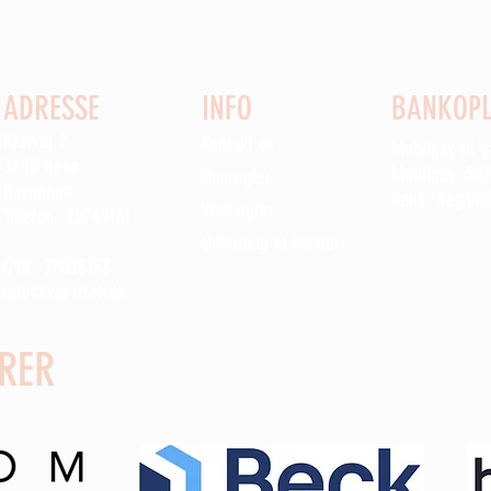
ADRESSE
INFO
BANKOPL
Kystvej 2
Kontakt os
Mobilpay til 
3730 Nexø
Mobilpay: 54
Husregler
Bornholm
Bank: Reg.06
Vedtægter
Telefon: 22749161
Udlejning af lokaler
CVR: 27025153
info@vaerftet.dk
RER