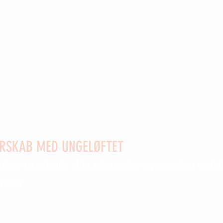
n
Svaneke7Nexø og Rotary klub -
ERSKAB MED UNGELØFTET
ættere på arbejde eller uddannelse og give dem mulig
skaber.