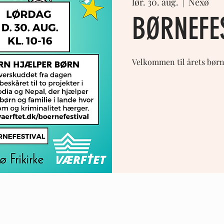
lør. 30. aug.
  |  
Nexø
BØRNEFE
Velkommen til årets børnef