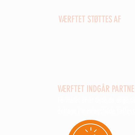
VÆRFTET STØTTES AF
Sydbank Fonden - Kreaklubbe
Hjemmeværnskompagniet 7110 
Ungdomsklubben Dokken
Nexø Borgerforening
DUF lokalpulje
VÆRFTET INDGÅR PARTN
Formålet er at løfte de unge t
deltage i meningsfulde fælles