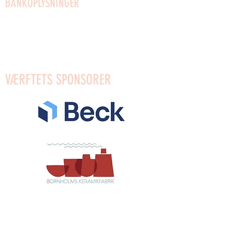
BANKOPLYSNINGER
Mobilpay til gaver: 96623
Mobilpay: 54910
Bank: Reg.0650 Konto: 4372589553
VÆRFTETS SPONSORER