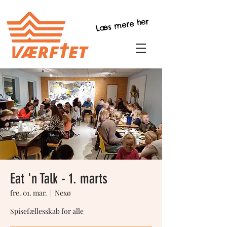
Læs mere her
Eat 'n Talk - 1. marts
fre. 01. mar.
  |  
Nexø
Spisefællesskab for alle