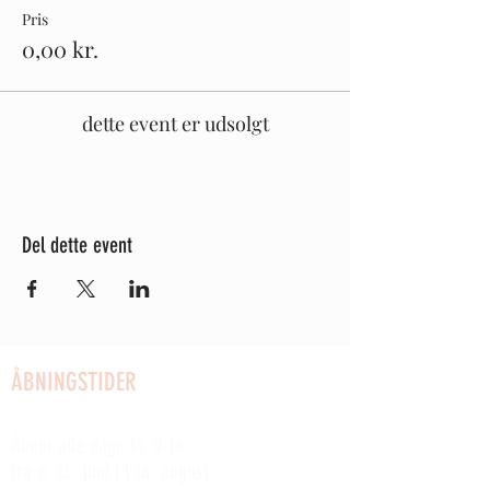
Pris
0,00 kr.
dette event er udsolgt
Del dette event
ÅBNINGSTIDER
SOMMERÅBENT:
Åbent alle dage kl. 9-16
fra d. 26. juni til 16. august