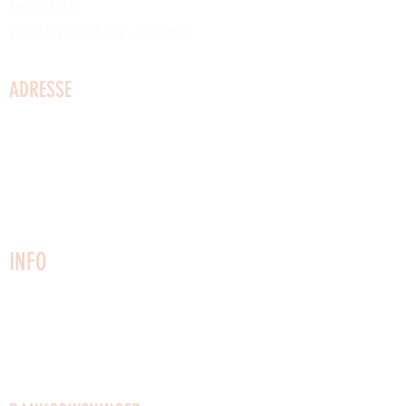
(uge 27-33)
Vi holder åbent alle skoleferier
ADRESSE
Kystvej 2
3730 Nexø
Bornholm
Telefon:
22749161
CVR:
27025153
info@vaerftet.dk
INFO
Kontakt os
Husregler
Vedtægter
Udlejning af lokaler