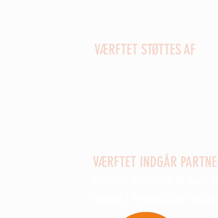
VÆRFTET STØTTES AF
Sydbank Fonden - Kreaklubbe
Hjemmeværnskompagniet 7110 
Ungdomsklubben Dokken
Nexø Borgerforening
DUF lokalpulje
VÆRFTET INDGÅR PARTN
Formålet er at løfte de unge t
deltage i meningsfulde fælles