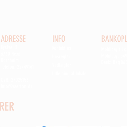
ADRESSE
INFO
BANKOPL
Kystvej 2
Kontakt os
Mobilpay til 
3730 Nexø
Mobilpay: 54
Husregler
Bornholm
Bank: Reg.06
Vedtægter
Telefon: 22749161
Udlejning af lokaler
CVR: 27025153
info@vaerftet.dk
RER