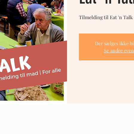
Tilmelding til Eat 'n Talk
Der sælges ikke bi
Se andre even