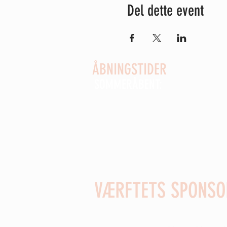
Del dette event
ÅBNINGSTIDER
SOMMERÅBENT:
Åbent alle dage kl. 9-16
fra d. 26. juni til 16. august
(uge 27-33)
Vi holder åbent alle skoleferier
VÆRFTETS SPONSO