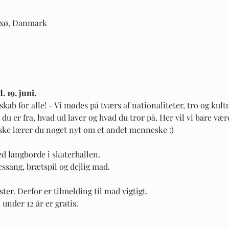
Nexø, Danmark
 19. juni.
skab for alle! - Vi mødes på tværs af nationaliteter, tro og kult
du er fra, hvad ud laver og hvad du tror på. Her vil vi bare væ
ske lærer du noget nyt om et andet menneske :) 
ed langborde i skaterhallen. 
ssang, brætspil og dejlig mad. 
ter. Derfor er tilmelding til mad vigtigt. 
 under 12 år er gratis. 