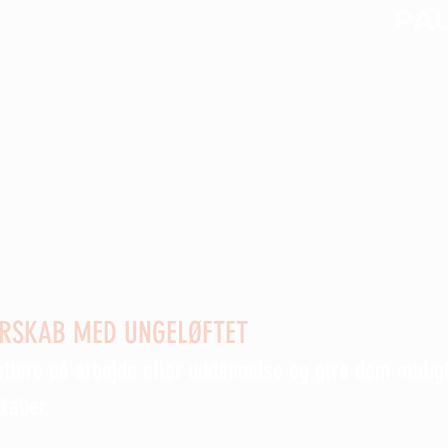
n
Svaneke7Nexø og Rotary klub -
ERSKAB MED UNGELØFTET
ættere på arbejde eller uddannelse og give dem mulig
skaber.