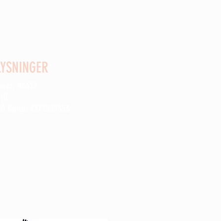
YSNINGER
gaver: 96623
910
50 Konto: 4372589553