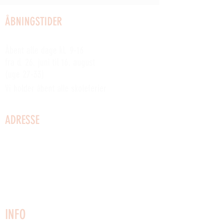
ÅBNINGSTIDER
SOMMERÅBENT:
Åbent alle dage kl. 9-16
fra d. 26. juni til 16. august
(uge 27-33)
Vi holder åbent alle skoleferier
ADRESSE
Kystvej 2
3730 Nexø
Bornholm
Telefon:
22749161
CVR:
27025153
info@vaerftet.dk
INFO