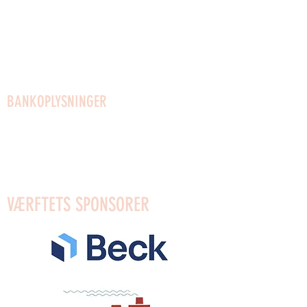
Kontakt os
Husregler
Vedtægter
Udlejning af lokaler
BANKOPLYSNINGER
Mobilpay til gaver: 96623
Mobilpay: 54910
Bank: Reg.0650 Konto: 4372589553
VÆRFTETS SPONSORER