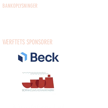
BANKOPLYSNINGER
Mobilpay til gaver: 96623
Mobilpay: 54910
Bank: Reg.0650 Konto: 4372589553
VÆRFTETS SPONSORER