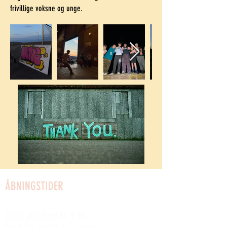
frivillige voksne og unge.
ÅBNINGSTIDER
SOMMERÅBENT:
Åbent alle dage kl. 9-16