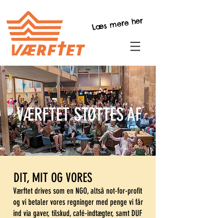
Læs mere her
VÆRFTET STØTTES AF
DIT, MIT OG VORES
Værftet drives som en NGO, altså not-for-profit
og vi betaler vores regninger med penge vi får
ind via gaver, tilskud, café-indtægter, samt DUF