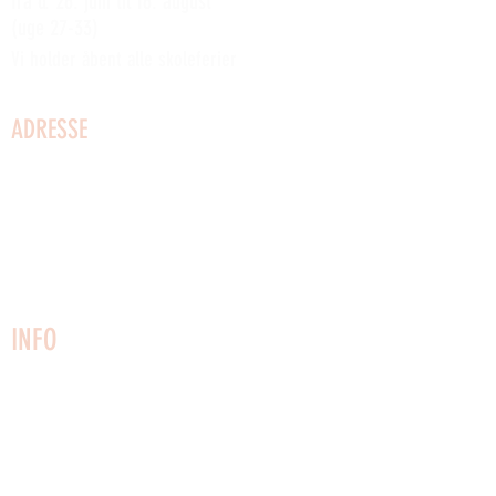
fra d. 26. juni til 16. august
(uge 27-33)
Vi holder åbent alle skoleferier
ADRESSE
Kystvej 2
3730 Nexø
Bornholm
Telefon:
22749161
CVR:
27025153
info@vaerftet.dk
INFO
Kontakt os
Husregler
Vedtægter
Udlejning af lokaler