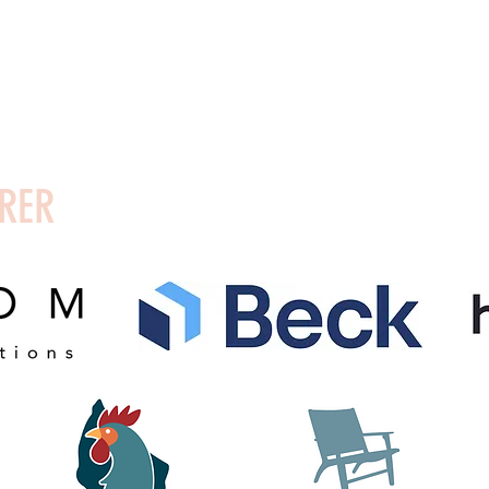
3730 Nexø
Mobilpay: 54
Husregler
Bornholm
Bank: Reg.06
Vedtægter
Telefon: 22749161
Udlejning af lokaler
CVR: 27025153
info@vaerftet.dk
RER