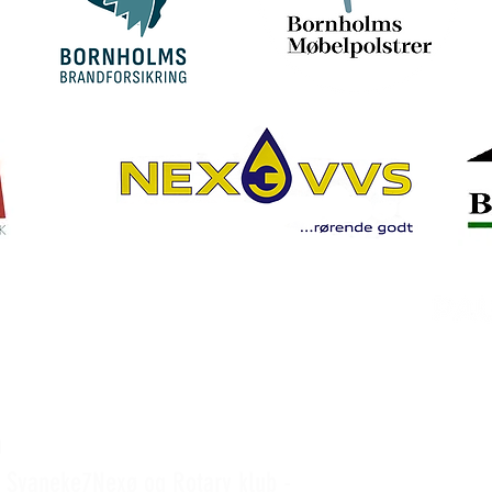
n
Svaneke7Nexø og Rotary klub -