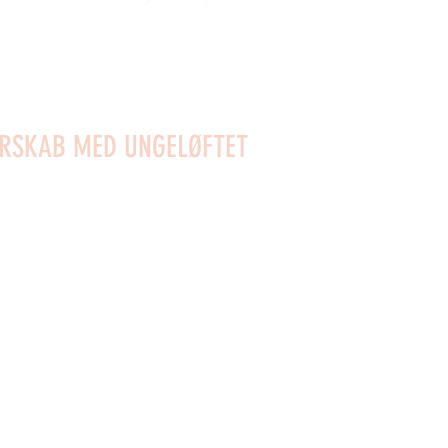
ERSKAB MED UNGELØFTET
ættere på arbejde eller uddannelse og give dem mulig
skaber.