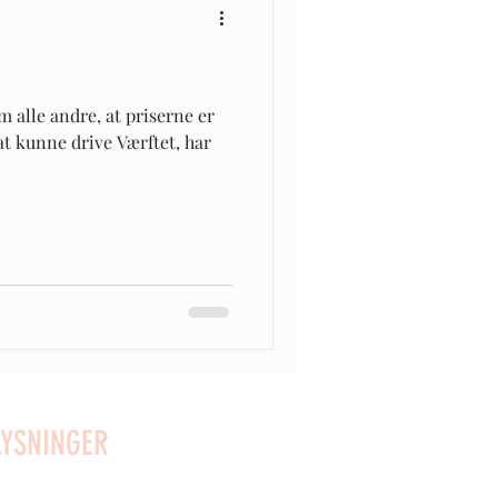
m alle andre, at priserne er
at kunne drive Værftet, har
YSNINGER
gaver: 96623