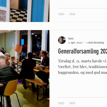
Sara
3. apr. 2023
1 min læsning
Generalforsamling 20
Tirsdag d. 21. marts havde v
Værftet. Det blev, traditio
baggrunden, og med god mad