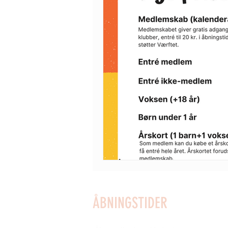
ÅBNINGSTIDER
SOMMERÅBENT: