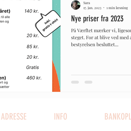
Sara
17. jan. 2023
1 min læsning
Nye priser fra 2023
På Værftet mærker vi, ligeso
steget. For at blive ved med 
bestyrelsen besluttet...
ADRESSE
INFO
BANKOPL
Kystvej 2
Kontakt os
Mobilpay til 