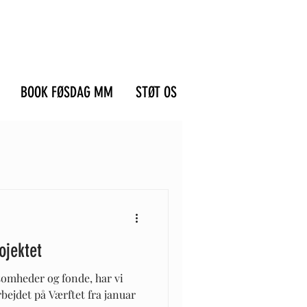
BOOK FØSDAG MM
STØT OS
ojektet
somheder og fonde, har vi
bejdet på Værftet fra januar