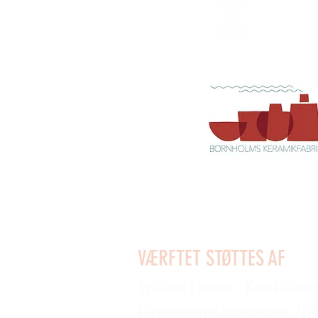
VÆRFTET STØTTES AF
Sydbank Fonden - Kreaklubbe
Hjemmeværnskompagniet 7110 