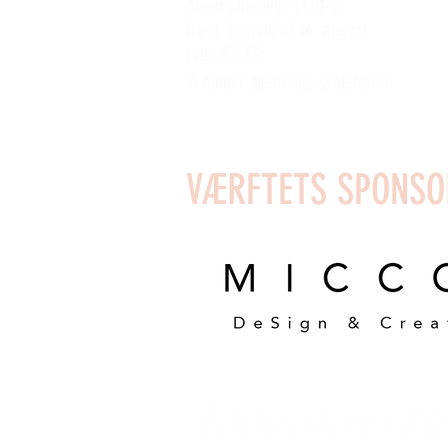
Åbent alle dage kl. 9-16
fra d. 26. juni til 16. august
(uge 27-33)
Vi holder åbent alle skoleferier
VÆRFTETS SPONSO