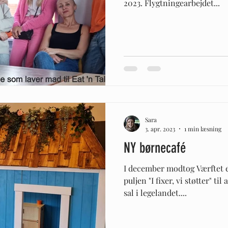
2023. Flygtningearbejdet...
Sara
3. apr. 2023
1 min læsning
NY børnecafé
I december modtog Værftet en
puljen "I fixer, vi støtter" ti
sal i legelandet....