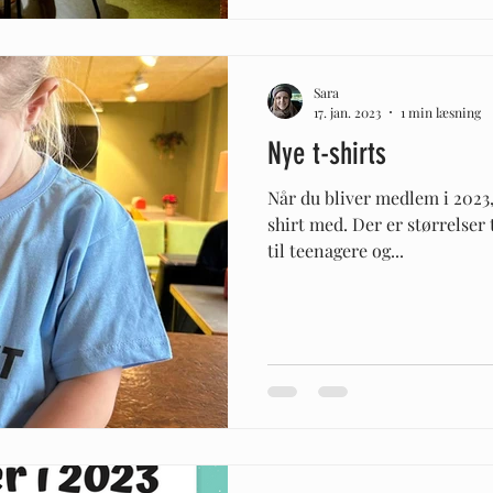
Sara
17. jan. 2023
1 min læsning
Nye t-shirts
Når du bliver medlem i 2023, 
shirt med. Der er størrelser t
til teenagere og...