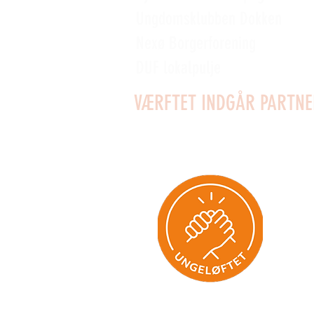
Ungdomsklubben Dokken
Nexø Borgerforening
DUF lokalpulje
VÆRFTET INDGÅR PARTN
Formålet er at løfte de unge t
deltage i meningsfulde fælles