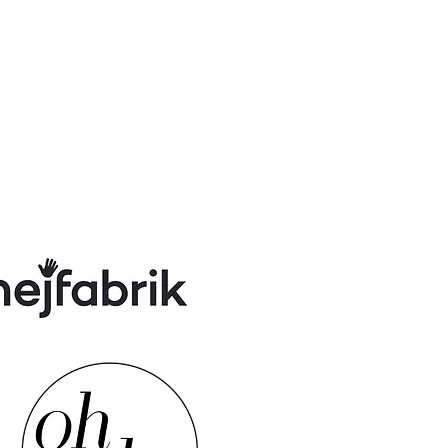
910
50 Konto: 4372589553