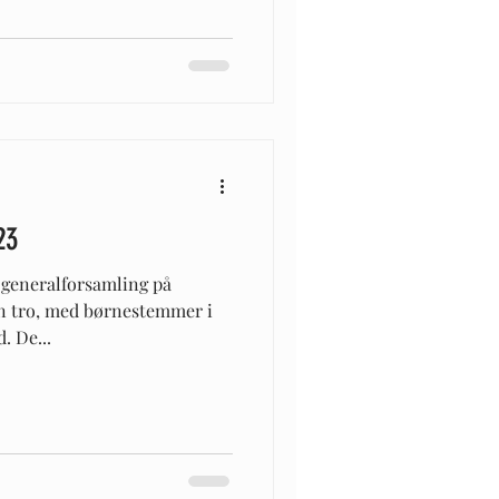
23
i generalforsamling på
nen tro, med børnestemmer i
. De...