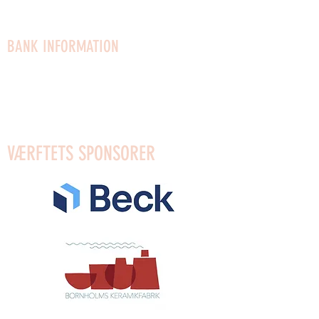
Vacancies
BANK INFORMATION
Mobilpay for gifts: 96623
Mobilpay: 54910
Bank: Reg.0654 Account:
4372589553
VÆRFTETS SPONSORER