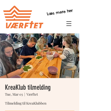
Læs mere her
KreaKlub tilmelding
Tue, Mar 03
  |  
Værftet
Tilmelding til KreaKlubben