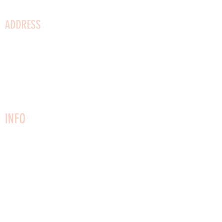
ADDRESS
Kystvej 2
3730 Nexø
Bornholm
Phone:
22749161
CVR:
27 02 51 53
info@vaerftet.dk
INFO
Contact us
Newsletter
House rules
Visitation rules
Privacy Policy
Articles of Association
Rental of premises