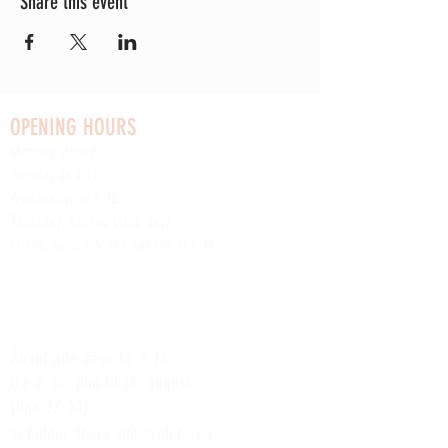
Share this event
OPENING HOURS
Monday closed
Tuesday at 9-13
Wednesday at 9-18
Thursday: Closed (club day)
Friday, Saturday and Sunday at 9-16
Read about the yard's other weekly club activities
here
SOMMERÅBENT:
Åbent alle dage kl. 9-16
fra d. 26. juni til 16. august
(uge 27-33)
Vi holder åbent alle skoleferier