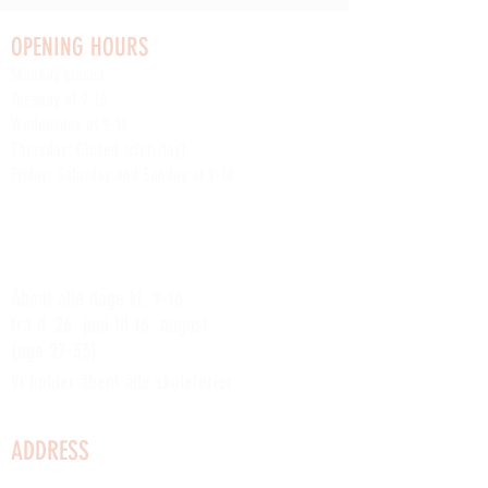
OPENING HOURS
Monday closed
Tuesday at 9-13
Wednesday at 9-18
Thursday: Closed (club day)
Friday, Saturday and Sunday at 9-16
Read about the yard's other weekly club activities
here
SOMMERÅBENT:
Åbent alle dage kl. 9-16
fra d. 26. juni til 16. august
(uge 27-33)
Vi holder åbent alle skoleferier
ADDRESS
Kystvej 2