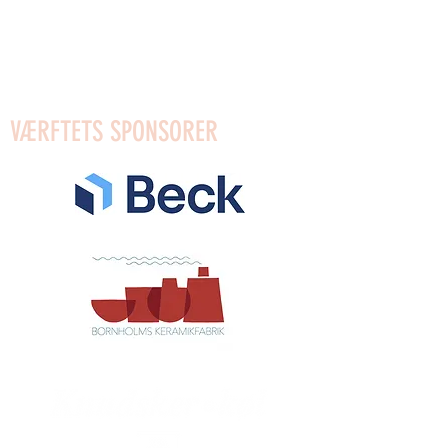
Mobilpay for gifts: 96623
Mobilpay: 54910
Bank: Reg.0654 Account:
4372589553
VÆRFTETS SPONSORER