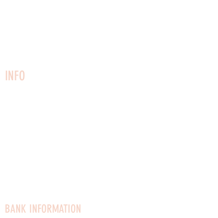
3730 Nexø
Bornholm
Phone:
22749161
CVR:
27 02 51 53
info@vaerftet.dk
INFO
Contact us
Newsletter
House rules
Visitation rules
Privacy Policy
Articles of Association
Rental of premises
Vacancies
BANK INFORMATION